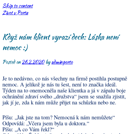
Skip to content
Život v Portu
Když nám klient vyrazí dech: Láska není
nemoc :)
Posted on
26.2.2020
by
adminporto
Je to nedávno, co nás všechny na firmě postihla postupně
nemoc. A jelikož je nás tu šest, není to značka ideál.
Týden na to onemocněla naše klientka a já v zápalu boje
ochránění zdraví svého „družstva“ jsem se snažila zjistit,
jak jí je, zda k nám může přijet na schůzku nebo ne.
Píšu: „Jak jste na tom? Nemocná k nám nemůžete“
Odpovídá: „Včera jsem byla u doktora.“
Píšu: „A co Vám řekl?“