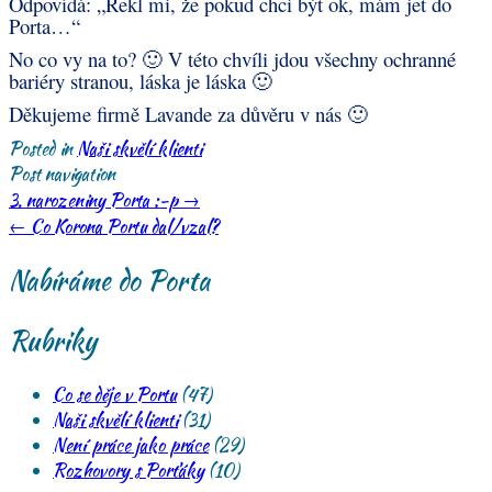
Odpovídá: „Řekl mi, že pokud chci být ok, mám jet do
Porta…“
No co vy na to? 🙂 V této chvíli jdou všechny ochranné
bariéry stranou, láska je láska 🙂
Děkujeme firmě Lavande za důvěru v nás 🙂
Posted in
Naši skvělí klienti
Post navigation
3. narozeniny Porta :-p
→
←
Co Korona Portu dal/vzal?
Nabíráme do Porta
Rubriky
Co se děje v Portu
(47)
Naši skvělí klienti
(31)
Není práce jako práce
(29)
Rozhovory s Porťáky
(10)