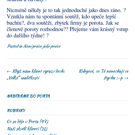
Nicméně někdy je to tak jednoduché jako dnes ráno.
?
Vznikla nám tu spontánní soutěž, kdo upeče lepší
buchtu
?
, dva soutěží, zbytek firmy je porota. Jak se
členové poroty rozhodnou?
?
Přejeme vám krásný vstup
do dalšího týdne!
?
Posted in
Není práce jako práce
Post
←
Když nám klient vyrazí dech:
Kolegové, co Tě nenechají ve
navigation
„Velké“ maličkosti
štychu :-p
→
NABÍRÁME DO PORTA
RUBRIKY
Co se děje v Portu
(47)
Naši skvělí klienti
(31)