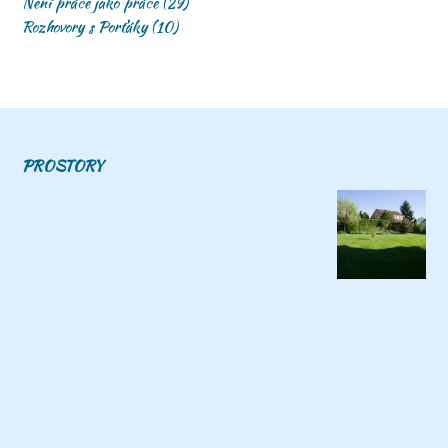
Není práce jako práce
(29)
Rozhovory s Porťáky
(10)
PROSTORY