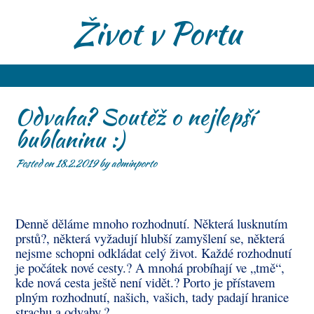
S
Život v Portu
k
i
p
t
o
c
Odvaha? Soutěž o nejlepší
o
bublaninu :)
n
t
e
Posted on
18.2.2019
by
adminporto
n
t
Denně děláme mnoho rozhodnutí. Některá lusknutím
prstů
?
, některá vyžadují hlubší zamyšlení se, některá
nejsme schopni odkládat celý život. Každé rozhodnutí
je počátek nové cesty.
?
A mnohá probíhají ve „tmě“,
kde nová cesta ještě není vidět.
?
Porto je přístavem
plným rozhodnutí, našich, vašich, tady padají hranice
strachu a odvahy.
?