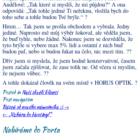
Andělové: „Tak které si myslíš, že mi půjdou?“ A ona
odpovídá: „Tak tohle jediné Ti neřeknu, vložila bych do
toho sebe a tohle budou Tvé brýle.“
?
Hmm… Tak jsem se prošla obchodem a vybrala. Jedny
jediné. Naprosto mě můj výběr šokoval, ale věděla jsem,
že buď tyhle, nebo žádné. Nakonec jsem se dozvěděla, že
tyto brýle si vybere max 5% lidí a ostatní z nich buď
budou paf, nebo si budou ťukat na čelo, nic mezi tím.
?
?
Dřív jsem si myslela, že jsem hodně konzervativní, časem
jsem začala zjišťovat, že zase tolik ne. Od včera si myslím,
že nejsem vůbec.
?
?
A tohle dokázal člověk na svém místě v HORUS OPTIK.
?
Posted in
Naši skvělí klienti
Post navigation
Báseň od nového námořníka :)
→
←
„Vzhůru do divočiny!“
Nabíráme do Porta