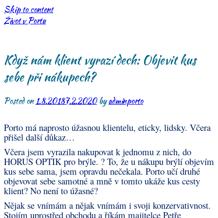
Skip to content
Život v Portu
Když nám klient vyrazí dech: Objevit kus
sebe při nákupech?
Posted on
1.8.2018
7.2.2020
by
adminporto
Porto má naprosto úžasnou klientelu, eticky, lidsky. Včera
přišel další důkaz…
Včera jsem vyrazila nakupovat k jednomu z nich, do
HORUS OPTIK pro brýle.
?
To, že u nákupu brýlí objevím
kus sebe sama, jsem opravdu nečekala. Porto učí druhé
objevovat sebe samotné a mně v tomto ukáže kus cesty
klient? No není to úžasné?
Nějak se vnímám a nějak vnímám i svoji konzervativnost.
Stojím uprostřed obchodu a říkám majitelce Petře