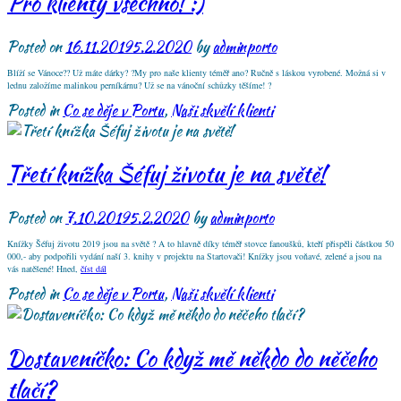
Pro klienty všechno! :)
Posted on
16.11.2019
5.2.2020
by
adminporto
Blíží se Vánoce?? Už máte dárky? ?My pro naše klienty téměř ano? Ručně s láskou vyrobené. Možná si v
lednu založíme malinkou perníkárnu? Už se na vánoční schůzky těšíme! ?
Posted in
Co se děje v Portu
,
Naši skvělí klienti
Třetí knížka Šéfuj životu je na světě!
Posted on
7.10.2019
5.2.2020
by
adminporto
Knížky Šéfuj životu 2019 jsou na světě ? A to hlavně díky téměř stovce fanoušků, kteří přispěli částkou 50
000,- aby podpořili vydání naší 3. knihy v projektu na Startovači! Knížky jsou voňavé, zelené a jsou na
vás natěšené! Hned,
číst dál
Posted in
Co se děje v Portu
,
Naši skvělí klienti
Dostaveníčko: Co když mě někdo do něčeho
tlačí?