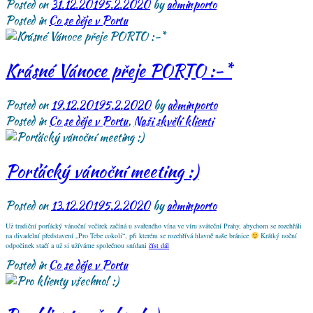
Posted on
31.12.2019
5.2.2020
by
adminporto
Posted in
Co se děje v Portu
Krásné Vánoce přeje PORTO :-*
Posted on
19.12.2019
5.2.2020
by
adminporto
Posted in
Co se děje v Portu
,
Naši skvělí klienti
Porťácký vánoční meeting :)
Posted on
13.12.2019
5.2.2020
by
adminporto
Už tradiční porťácký vánoční večírek začíná u svařeného vína ve víru sváteční Prahy, abychom se rozehřáli
na divadelní představení „Pro Tebe cokoli“, při kterém se rozehřívá hlavně naše bránice
Krátký noční
odpočinek stačí a už si užíváme společnou snídani
číst dál
Posted in
Co se děje v Portu