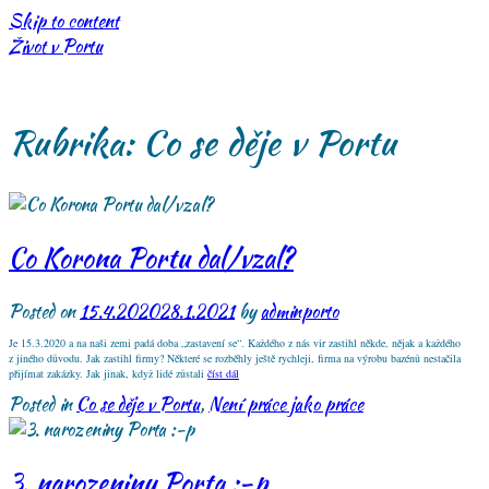
Skip to content
Život v Portu
Rubrika:
Co se děje v Portu
Co Korona Portu dal/vzal?
Posted on
15.4.2020
28.1.2021
by
adminporto
Je 15.3.2020 a na naši zemi padá doba „zastavení se“. Každého z nás vir zastihl někde, nějak a každého
z jiného důvodu. Jak zastihl firmy? Některé se rozběhly ještě rychleji, firma na výrobu bazénů nestačila
přijímat zakázky. Jak jinak, když lidé zůstali
číst dál
Posted in
Co se děje v Portu
,
Není práce jako práce
3. narozeniny Porta :-p