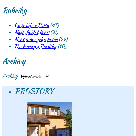
Rubriky
Co se děje v Portu
(47)
Naši skvělí klienti
(31)
Není práce jako práce
(29)
Rozhovory s Porťáky
(10)
Archivy
Archivy
PROSTORY