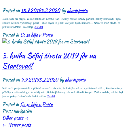
Posted on
18.9.2019
5.2.2020
by
adminporto
„Sem tam mi přijde, že mě někdo do něčeho tlačí. Někdy rodiče, někdy partner, někdy kamarádi. Tyto
situace ve mně vyvolávají pocit – chtěl bych to jinak, ale jako bych nemohl… Něco ve mně hlodá, že
pokud neudělám, co chtějí,
číst dál
Posted in
Co se děje v Portu
3. kniha Šéfuj životu 2019 jde na
Startovač!
Posted on
9.9.2019
5.2.2020
by
adminporto
Naši milí podporovatelé a přátelé, mnozí z vás víte, že každým rokem vydáváme knížku, která obsahuje
příběhy z našeho blogu. A každý rok přicházejí dotazy, zda se kniha dá koupit. Zatím nedala, náklad byl
jen na pokrytí vánočních dárků našim
číst dál
Posted in
Co se děje v Portu
Posts navigation
Older posts
→
←
Newer posts