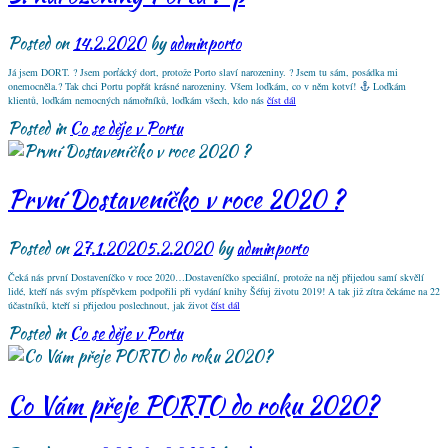
Posted on
14.2.2020
by
adminporto
Já jsem DORT. ? Jsem porťácký dort, protože Porto slaví narozeniny. ? Jsem tu sám, posádka mi
onemocněla.? Tak chci Portu popřát krásné narozeniny. Všem loďkám, co v něm kotví!
Loďkám
klientů, loďkám nemocných námořníků, loďkám všech, kdo nás
číst dál
Posted in
Co se děje v Portu
První Dostaveníčko v roce 2020 ?
Posted on
27.1.2020
5.2.2020
by
adminporto
Čeká nás první Dostaveníčko v roce 2020…Dostaveníčko speciální, protože na něj přijedou samí skvělí
lidé, kteří nás svým příspěvkem podpořili při vydání knihy Šéfuj životu 2019! A tak již zítra čekáme na 22
účastníků, kteří si přijedou poslechnout, jak život
číst dál
Posted in
Co se děje v Portu
Co Vám přeje PORTO do roku 2020?