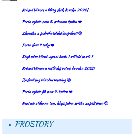
Krásné Vánoce a hbitý skok do roku 2022!
Porto vydalo svou 5. srdcovou knihu ❤️
Zkouška z podnikatelské dospělosti 😮
Porto slaví 4 roky ❤️
Když nám klient vyrazí dech: I učitelé se učí ?
Krásné Vánoce a rošťácký vstup do roku 2021!
Zasloužený vánoční meeting 🙂
Porto vydalo již svou 4. knihu ❤️
Není nic zlého na tom, když jedna svíčka zapálí jinou 🙂
PROSTORY