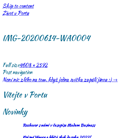
Skip to content
Život v Portu
IMG-20200614-WA0004
Full size
4608 × 2592
Post navigation
Není nic zlého na tom, když jedna svíčka zapálí jinou :)
→
Vítejte v Portu
Novinky
Rozhovor s námi v časopise Madam Business
Krásné Vánoce a hbitý skok do roku 2022!