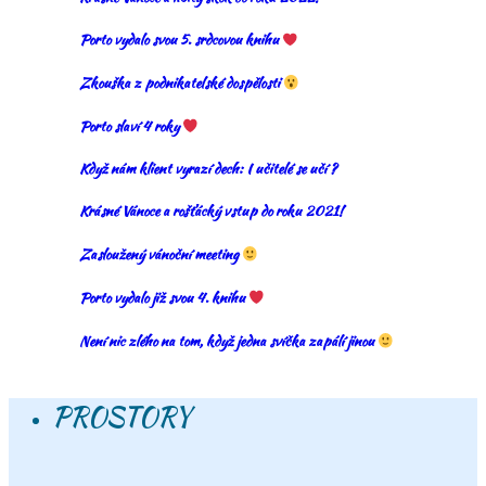
Porto vydalo svou 5. srdcovou knihu
Zkouška z podnikatelské dospělosti
Porto slaví 4 roky
Když nám klient vyrazí dech: I učitelé se učí ?
Krásné Vánoce a rošťácký vstup do roku 2021!
Zasloužený vánoční meeting
Porto vydalo již svou 4. knihu
Není nic zlého na tom, když jedna svíčka zapálí jinou
PROSTORY