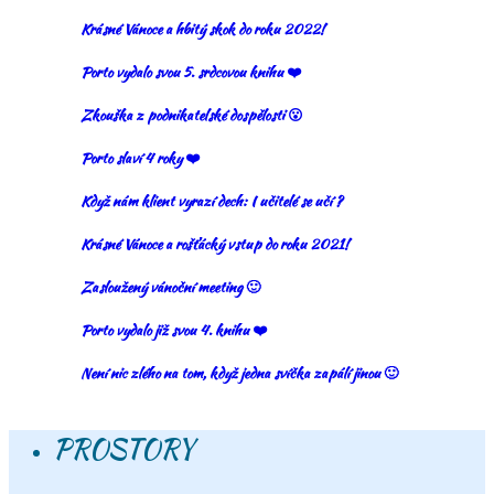
Krásné Vánoce a hbitý skok do roku 2022!
Porto vydalo svou 5. srdcovou knihu ❤️
Zkouška z podnikatelské dospělosti 😮
Porto slaví 4 roky ❤️
Když nám klient vyrazí dech: I učitelé se učí ?
Krásné Vánoce a rošťácký vstup do roku 2021!
Zasloužený vánoční meeting 🙂
Porto vydalo již svou 4. knihu ❤️
Není nic zlého na tom, když jedna svíčka zapálí jinou 🙂
PROSTORY