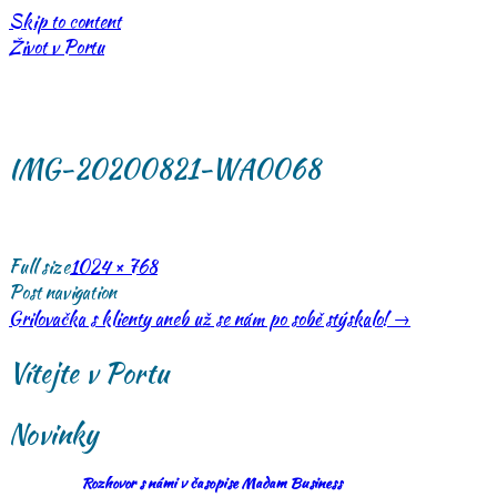
Skip to content
Život v Portu
IMG-20200821-WA0068
Full size
1024 × 768
Post navigation
Grilovačka s klienty aneb už se nám po sobě stýskalo!
→
Vítejte v Portu
Novinky
Rozhovor s námi v časopise Madam Business