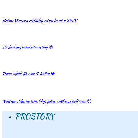
Krásné Vánoce a rošťácký vstup do roku 2021!
Zasloužený vánoční meeting 🙂
Porto vydalo již svou 4. knihu ❤️
Není nic zlého na tom, když jedna svíčka zapálí jinou 🙂
PROSTORY