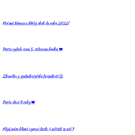
Krásné Vánoce a hbitý skok do roku 2022!
Porto vydalo svou 5. srdcovou knihu ❤️
Zkouška z podnikatelské dospělosti 😮
Porto slaví 4 roky ❤️
Když nám klient vyrazí dech: I učitelé se učí ?