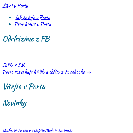
Skip
Život v Portu
to
Jak se žije v Portu
content
Proč kotvit v Portu
Odcházíme z FB
Full
1270 × 510
size
Post
Porto roztahuje křídla a odlétá z Facebooku
→
navigation
Vítejte v Portu
Novinky
Rozhovor s námi v časopise Madam Business