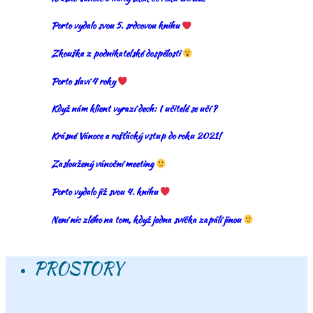
Porto vydalo svou 5. srdcovou knihu
Zkouška z podnikatelské dospělosti
Porto slaví 4 roky
Když nám klient vyrazí dech: I učitelé se učí ?
Krásné Vánoce a rošťácký vstup do roku 2021!
Zasloužený vánoční meeting
Porto vydalo již svou 4. knihu
Není nic zlého na tom, když jedna svíčka zapálí jinou
PROSTORY