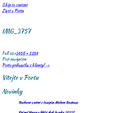
Skip to content
Život v Portu
IMG_3757
Full size
3456 × 5184
Post navigation
Porto grilovačka s klienty!
→
Vítejte v Portu
Novinky
Rozhovor s námi v časopise Madam Business
Krásné Vánoce a hbitý skok do roku 2022!