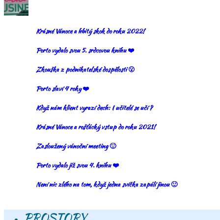
Krásné Vánoce a hbitý skok do roku 2022!
Porto vydalo svou 5. srdcovou knihu ❤️
Zkouška z podnikatelské dospělosti 😮
Porto slaví 4 roky ❤️
Když nám klient vyrazí dech: I učitelé se učí ?
Krásné Vánoce a rošťácký vstup do roku 2021!
Zasloužený vánoční meeting 🙂
Porto vydalo již svou 4. knihu ❤️
Není nic zlého na tom, když jedna svíčka zapálí jinou 🙂
PROSTORY