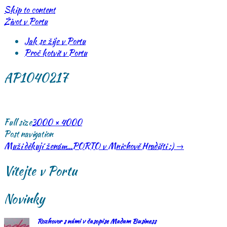
Skip to content
Život v Portu
Jak se žije v Portu
Proč kotvit v Portu
AP1040217
Full size
3000 × 4000
Post navigation
Muži děkují ženám…PORTO v Mnichově Hradišti :)
→
Vítejte v Portu
Novinky
Rozhovor s námi v časopise Madam Business