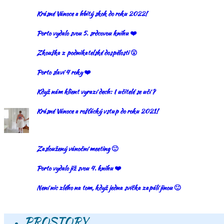
Krásné Vánoce a hbitý skok do roku 2022!
Porto vydalo svou 5. srdcovou knihu ❤️
Zkouška z podnikatelské dospělosti 😮
Porto slaví 4 roky ❤️
Když nám klient vyrazí dech: I učitelé se učí ?
Krásné Vánoce a rošťácký vstup do roku 2021!
Zasloužený vánoční meeting 🙂
Porto vydalo již svou 4. knihu ❤️
Není nic zlého na tom, když jedna svíčka zapálí jinou 🙂
PROSTORY