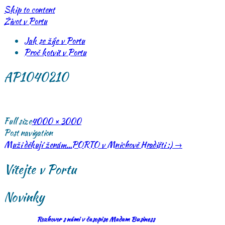
Skip to content
Život v Portu
Jak se žije v Portu
Proč kotvit v Portu
AP1040210
Full size
4000 × 3000
Post navigation
Muži děkují ženám…PORTO v Mnichově Hradišti :)
→
Vítejte v Portu
Novinky
Rozhovor s námi v časopise Madam Business