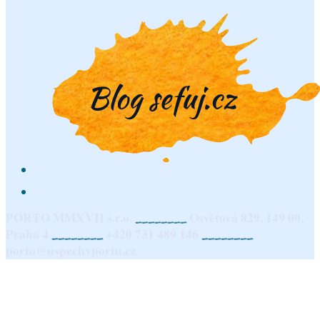
PORTO MMXVII s.r.o.
Osvětová 829, 149 00,
________
Praha 4
+420 731 489 146
________
________
porto@uspechvportu.cz