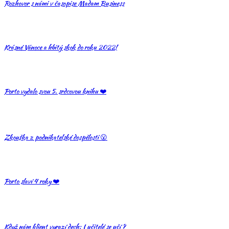
Rozhovor s námi v časopise Madam Business
Krásné Vánoce a hbitý skok do roku 2022!
Porto vydalo svou 5. srdcovou knihu ❤️
Zkouška z podnikatelské dospělosti 😮
Porto slaví 4 roky ❤️
Když nám klient vyrazí dech: I učitelé se učí ?