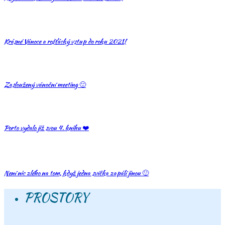
Krásné Vánoce a rošťácký vstup do roku 2021!
Zasloužený vánoční meeting 🙂
Porto vydalo již svou 4. knihu ❤️
Není nic zlého na tom, když jedna svíčka zapálí jinou 🙂
PROSTORY