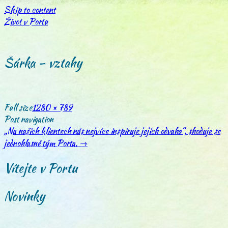
Skip to content
Život v Portu
Šárka – vztahy
Full size
1280 × 789
Post navigation
„Na našich klientech nás nejvíce inspiruje jejich odvaha“, shoduje se
jednohlasně tým Porta.
→
Vítejte v Portu
Novinky