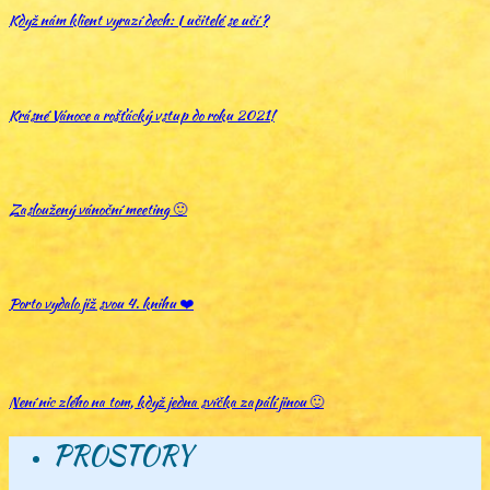
Když nám klient vyrazí dech: I učitelé se učí ?
Krásné Vánoce a rošťácký vstup do roku 2021!
Zasloužený vánoční meeting 🙂
Porto vydalo již svou 4. knihu ❤️
Není nic zlého na tom, když jedna svíčka zapálí jinou 🙂
PROSTORY