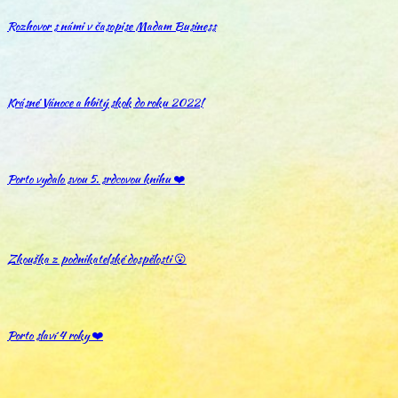
Rozhovor s námi v časopise Madam Business
Krásné Vánoce a hbitý skok do roku 2022!
Porto vydalo svou 5. srdcovou knihu ❤️
Zkouška z podnikatelské dospělosti 😮
Porto slaví 4 roky ❤️