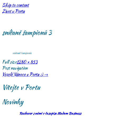
Skip to content
Život v Portu
snídaně šampionů 3
snídaně šampionů
Full size
1280 × 853
Post navigation
Veselé Vánoce v Portu :)
→
Vítejte v Portu
Novinky
Rozhovor s námi v časopise Madam Business