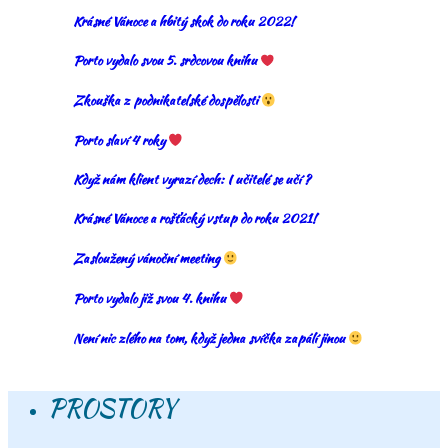
Krásné Vánoce a hbitý skok do roku 2022!
Porto vydalo svou 5. srdcovou knihu
Zkouška z podnikatelské dospělosti
Porto slaví 4 roky
Když nám klient vyrazí dech: I učitelé se učí ?
Krásné Vánoce a rošťácký vstup do roku 2021!
Zasloužený vánoční meeting
Porto vydalo již svou 4. knihu
Není nic zlého na tom, když jedna svíčka zapálí jinou
PROSTORY