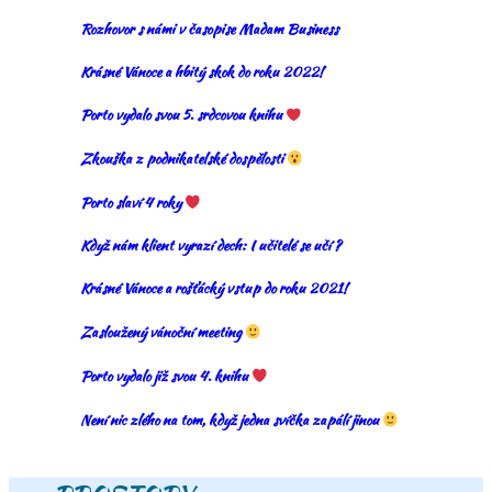
Rozhovor s námi v časopise Madam Business
Krásné Vánoce a hbitý skok do roku 2022!
Porto vydalo svou 5. srdcovou knihu
Zkouška z podnikatelské dospělosti
Porto slaví 4 roky
Když nám klient vyrazí dech: I učitelé se učí ?
Krásné Vánoce a rošťácký vstup do roku 2021!
Zasloužený vánoční meeting
Porto vydalo již svou 4. knihu
Není nic zlého na tom, když jedna svíčka zapálí jinou