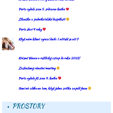
Porto vydalo svou 5. srdcovou knihu
Zkouška z podnikatelské dospělosti
Porto slaví 4 roky
Když nám klient vyrazí dech: I učitelé se učí ?
Krásné Vánoce a rošťácký vstup do roku 2021!
Zasloužený vánoční meeting
Porto vydalo již svou 4. knihu
Není nic zlého na tom, když jedna svíčka zapálí jinou
PROSTORY