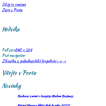
Skip to content
Život v Portu
Hedvika
Full size
640 × 354
Post navigation
Zkouška z podnikatelské dospělosti :-o
→
Vítejte v Portu
Novinky
Rozhovor s námi v časopise Madam Business
Krásné Vánoce a hbitý skok do roku 2022!