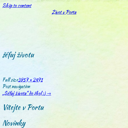
Skip to content
Život v Portu
šéfuj životu
Full size
3957 × 2471
Post navigation
„Šéfuj životu“ do škol :)
→
Vítejte v Portu
Novinky