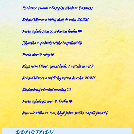
Rozhovor s námi v časopise Madam Business
Krásné Vánoce a hbitý skok do roku 2022!
Porto vydalo svou 5. srdcovou knihu ❤️
Zkouška z podnikatelské dospělosti 😮
Porto slaví 4 roky ❤️
Když nám klient vyrazí dech: I učitelé se učí ?
Krásné Vánoce a rošťácký vstup do roku 2021!
Zasloužený vánoční meeting 🙂
Porto vydalo již svou 4. knihu ❤️
Není nic zlého na tom, když jedna svíčka zapálí jinou 🙂
PROSTORY