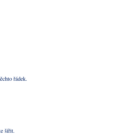
ěchto řádek.
 šířit.