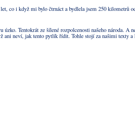
t let, co i když mi bylo čtrnáct a bydlela jsem 250 kilometrů 
vu úzko. Tentokrát ze šílené rozpolcenosti našeho národa. A n
ani neví, jak tento pytlík řídit. Tohle stojí za našimi texty a