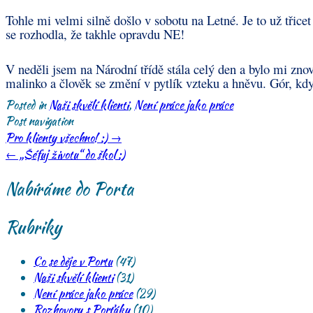
Tohle mi velmi silně došlo v sobotu na Letné. Je to už třice
se rozhodla, že takhle opravdu NE!
V neděli jsem na Národní třídě stála celý den a bylo mi zno
malinko a člověk se změní v pytlík vzteku a hněvu. Gór, když 
Posted in
Naši skvělí klienti
,
Není práce jako práce
Post navigation
Pro klienty všechno! :)
→
←
„Šéfuj životu“ do škol :)
Nabíráme do Porta
Rubriky
Co se děje v Portu
(47)
Naši skvělí klienti
(31)
Není práce jako práce
(29)
Rozhovory s Porťáky
(10)