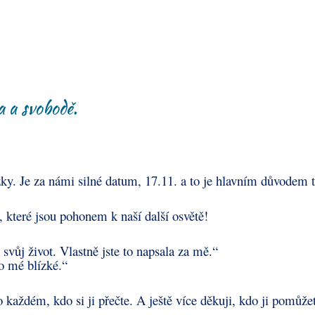
a a svobodě.
y. Je za námi silné datum, 17.11. a to je hlavním důvodem t
 které jsou pohonem k naší další osvětě!
 svůj život. Vlastně jste to napsala za mě.“
o mé blízké.“
 každém, kdo si ji přečte. A ještě více děkuji, kdo ji pomůžete