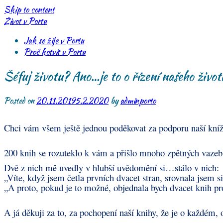
Skip to content
Život v Portu
Jak se žije v Portu
Proč kotvit v Portu
Šéfuj životu? Ano…je to o řízení našeho život
Posted on
20.11.2019
5.2.2020
by
adminporto
Chci vám všem ještě jednou poděkovat za podporu naší knížk
200 knih se rozuteklo k vám a přišlo mnoho zpětných vazeb,
Dvě z nich mě uvedly v hlubší uvědomění si…stálo v nich:
„Víte, když jsem četla prvních dvacet stran, srovnala jsem si
„A proto, pokud je to možné, objednala bych dvacet knih pr
A já děkuji za to, za pochopení naší knihy, že je o každém, o