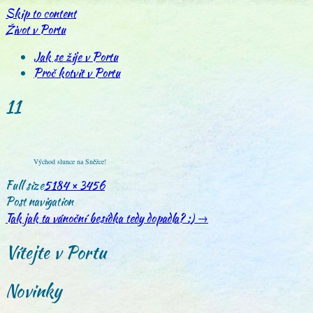
Skip to content
Život v Portu
Jak se žije v Portu
Proč kotvit v Portu
11
Východ slunce na Sněžce!
Full size
5184 × 3456
Post navigation
Tak jak ta vánoční besídka tedy dopadla? :)
→
Vítejte v Portu
Novinky