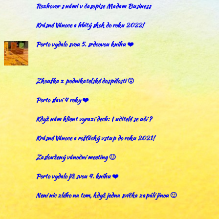
Rozhovor s námi v časopise Madam Business
Krásné Vánoce a hbitý skok do roku 2022!
Porto vydalo svou 5. srdcovou knihu ❤️
Zkouška z podnikatelské dospělosti 😮
Porto slaví 4 roky ❤️
Když nám klient vyrazí dech: I učitelé se učí ?
Krásné Vánoce a rošťácký vstup do roku 2021!
Zasloužený vánoční meeting 🙂
Porto vydalo již svou 4. knihu ❤️
Není nic zlého na tom, když jedna svíčka zapálí jinou 🙂