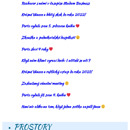
Rozhovor s námi v časopise Madam Business
Krásné Vánoce a hbitý skok do roku 2022!
Porto vydalo svou 5. srdcovou knihu
Zkouška z podnikatelské dospělosti
Porto slaví 4 roky
Když nám klient vyrazí dech: I učitelé se učí ?
Krásné Vánoce a rošťácký vstup do roku 2021!
Zasloužený vánoční meeting
Porto vydalo již svou 4. knihu
Není nic zlého na tom, když jedna svíčka zapálí jinou
PROSTORY