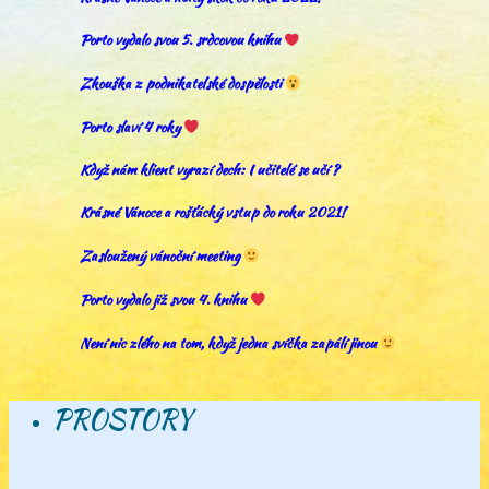
Porto vydalo svou 5. srdcovou knihu
Zkouška z podnikatelské dospělosti
Porto slaví 4 roky
Když nám klient vyrazí dech: I učitelé se učí ?
Krásné Vánoce a rošťácký vstup do roku 2021!
Zasloužený vánoční meeting
Porto vydalo již svou 4. knihu
Není nic zlého na tom, když jedna svíčka zapálí jinou
PROSTORY