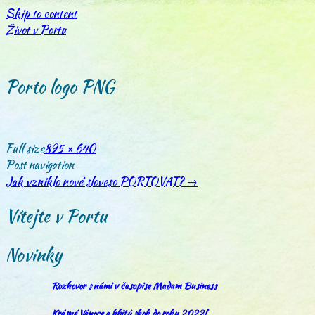
Skip to content
Život v Portu
Porto logo PNG
Full size
895 × 640
Post navigation
Jak vzniklo nové sloveso PORTOVAT?
→
Vítejte v Portu
Novinky
Rozhovor s námi v časopise Madam Business
Krásné Vánoce a hbitý skok do roku 2022!