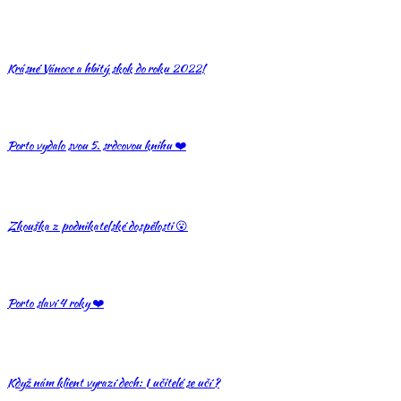
Krásné Vánoce a hbitý skok do roku 2022!
Porto vydalo svou 5. srdcovou knihu ❤️
Zkouška z podnikatelské dospělosti 😮
Porto slaví 4 roky ❤️
Když nám klient vyrazí dech: I učitelé se učí ?