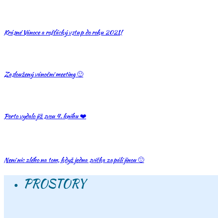
Krásné Vánoce a rošťácký vstup do roku 2021!
Zasloužený vánoční meeting 🙂
Porto vydalo již svou 4. knihu ❤️
Není nic zlého na tom, když jedna svíčka zapálí jinou 🙂
PROSTORY