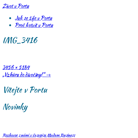
Skip
Život v Portu
to
Jak se žije v Portu
content
Proč kotvit v Portu
IMG_3416
Full
3456 × 5184
size
Post
„Vzhůru do divočiny!“
→
navigation
Vítejte v Portu
Novinky
Rozhovor s námi v časopise Madam Business