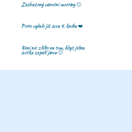
Zasloužený vánoční meeting 🙂
Porto vydalo již svou 4. knihu ❤️
Není nic zlého na tom, když jedna
svíčka zapálí jinou 🙂