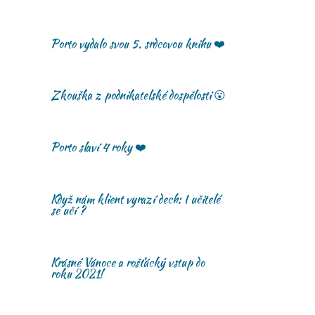
Porto vydalo svou 5. srdcovou knihu ❤️
Zkouška z podnikatelské dospělosti 😮
Porto slaví 4 roky ❤️
Když nám klient vyrazí dech: I učitelé
se učí ?
Krásné Vánoce a rošťácký vstup do
roku 2021!