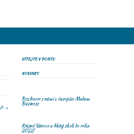
VÍTEJTE V PORTU
NOVINKY
Rozhovor s námi v časopise Madam
Business
ta?
→
Krásné Vánoce a hbitý skok do roku
2022!