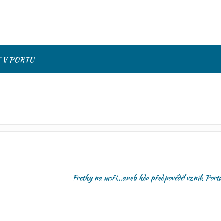
T V PORTU
Fretky na moři…aneb kdo předpověděl vznik Por