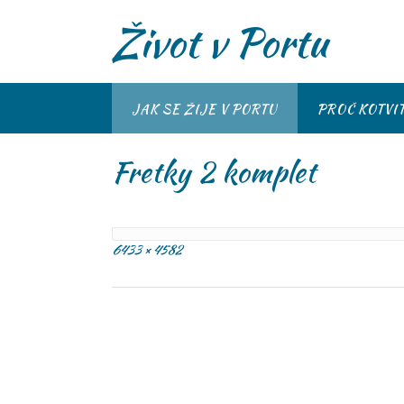
S
Život v Portu
k
i
p
t
o
JAK SE ŽIJE V PORTU
PROČ KOTVI
c
o
Fretky 2 komplet
n
t
e
n
t
Full
6433 × 4582
size
Post
navigation